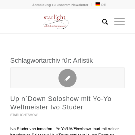
Anmeldung zu unserem Newsletter
DE
Schlagwortarchiv für:
Artistik
Up n`Down Soloshow mit Yo-Yo
Weltmeister Ivo Studer
STARLIGHTSHOW
Ivo Studer von inmot!on - Yo-Yo/UV/Fireshows tourt mit seiner
brandneuen Soloshow Up n`Down mittlerweile von Event zu